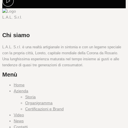
Chi siamo
L.A.L. S.r.l. è una realtà artigianale in sintonia e con un legame speciale
con la propria città, Loreto, capitale mondiale della Corona da Rosario.
Una lunghissima esperienza maturata nel tempo insieme ai gusti e alle
tendenze di quasi tre generazioni di consumatori.
Menù
Home
Azienda
Storia
Organigramma
Certificazioni e Brand
Video
News
Contatti