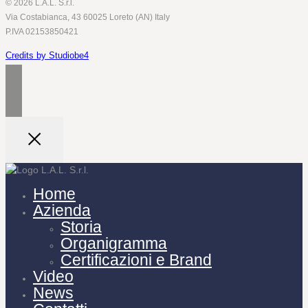
© 2026 L.A.L. S.r.l.
Via Costabianca, 43 60025 Loreto (AN) Italy
P.IVA 02153850421
Credits by Studiobe4
Home
Azienda
Storia
Organigramma
Certificazioni e Brand
Video
News